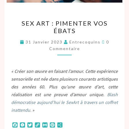
SEX ART : PIMENTER VOS
ÉBATS
31 Janvier 2023
Entrecoquins
0
Commentaire
« Créer son œuvre en faisant l’amour. Cette expérience
sensorielle est née dans plusieurs courants artistiques
des années 60. Plus qu’une œuvre d’art, cette
réalisation est une preuve d’amour unique.
Blash
démocratise aujourd’hui le SexArt à travers un coffret
inattendu.
»
F
M
T
C
G
P
P