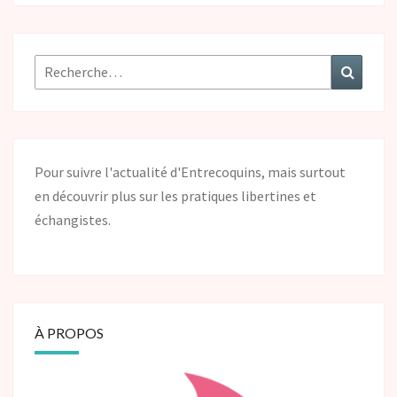
b
e
t
L
l
e
a
o
n
e
i
r
g
o
g
r
n
e
e
k
e
k
s
r
r
t
Pour suivre l'actualité d'Entrecoquins, mais surtout
en découvrir plus sur les pratiques libertines et
échangistes.
À PROPOS