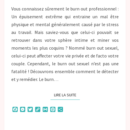
Vous connaissez sûrement le burn out professionnel :
Un épuisement extrême qui entraine un mal être
physique et mental généralement causé par le stress
au travail. Mais saviez-vous que celui-ci pouvait se
retrouver dans votre sphère intime et miner vos
moments les plus coquins ? Nommé burn out sexuel,
celui-ci peut affecter votre vie privée et de facto votre
couple. Cependant, le burn out sexuel n’est pas une
fatalité ! Découvrons ensemble comment le détecter
et y remédier. Le burn…
LIRE LA SUITE
F
M
T
C
G
P
P
a
e
w
o
m
i
a
c
s
i
p
a
n
r
e
s
t
y
i
t
t