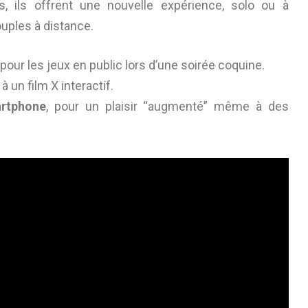
, ils offrent une nouvelle expérience, solo ou à
uples à distance.
pour les jeux en public lors d’une soirée coquine.
à un film X interactif.
artphone
, pour un plaisir “augmenté” même à des