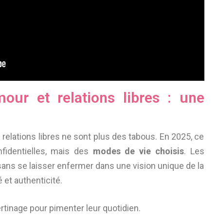
mour et relations libres : une
s relations libres ne sont plus des tabous. En 2025, ce
fidentielles, mais des
modes de vie choisis
. Les
, sans se laisser enfermer dans une vision unique de la
é et authenticité.
ertinage pour pimenter leur quotidien.