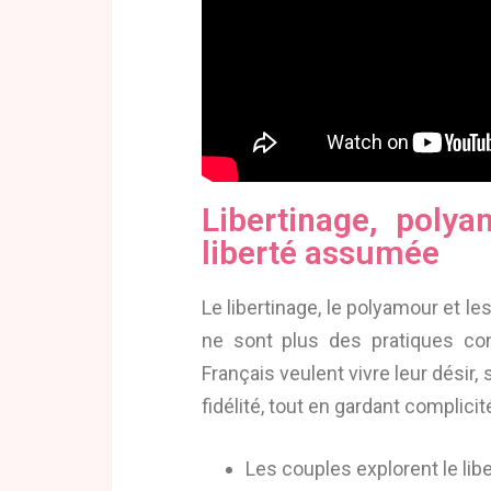
Libertinage, polya
liberté assumée
Le libertinage, le polyamour et le
ne sont plus des pratiques con
Français veulent vivre leur désir
fidélité, tout en gardant complicit
Les couples explorent le lib