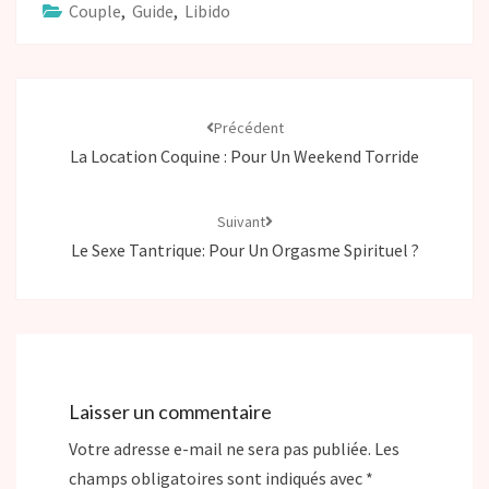
o
g
r
n
e
e
Couple
,
Guide
,
Libido
k
e
k
s
r
r
t
Précédent
La Location Coquine : Pour Un Weekend Torride
Suivant
Le Sexe Tantrique: Pour Un Orgasme Spirituel ?
Laisser un commentaire
Votre adresse e-mail ne sera pas publiée.
Les
champs obligatoires sont indiqués avec
*