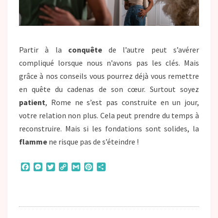
Partir à la
conquête
de l’autre peut s’avérer
compliqué lorsque nous n’avons pas les clés. Mais
grâce à nos conseils vous pourrez déjà vous remettre
en quête du cadenas de son cœur. Surtout soyez
patient
, Rome ne s’est pas construite en un jour,
votre relation non plus. Cela peut prendre du temps à
reconstruire. Mais si les fondations sont solides, la
flamme
ne risque pas de s’éteindre !
F
M
T
C
G
P
P
a
e
w
o
m
i
a
c
s
i
p
a
n
r
e
s
t
y
i
t
t
b
e
t
L
l
e
a
o
n
e
i
r
g